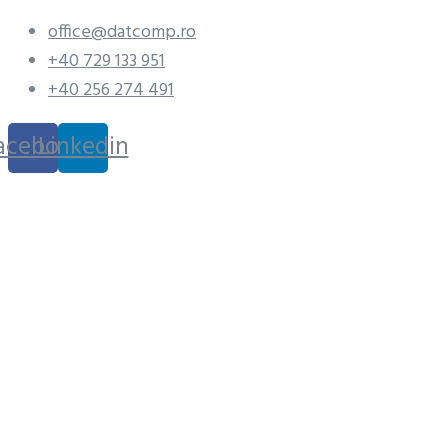
office@datcomp.ro
+40 729 133 951
+40 256 274 491
acebook
Linkedin