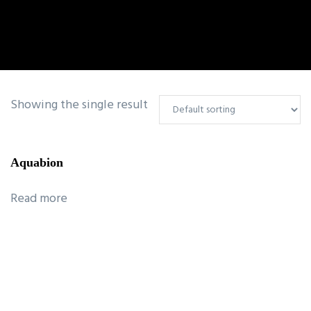
Showing the single result
Aquabion
Read more
ctare &
m