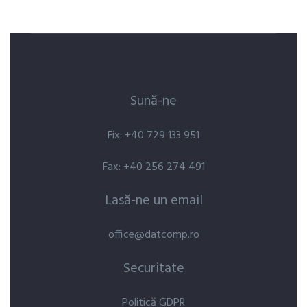
Sună-ne
Fix: +40 729 133 951
Fax: +40 256 274 491
Lasă-ne un email
office@datcomp.ro
Securitate
Politică GDPR